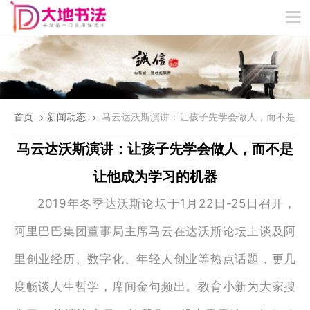
VIP特色教学
冬/夏令营
网站首页
关于我们
精品课程
教学成果
教师团队
新闻动态
联系我们
首页
->
新闻动态
->
马云达沃斯演讲：让孩子先学会做人，而不是
马云达沃斯演讲：让孩子先学会做人，而不是
让他成为学习的机器
让他成为学习的机器
2019年冬季达沃斯论坛于1月22日-25日召开，
阿里巴巴集团董事局主席马云在达沃斯论坛上谈及阿
里创业经历、数字化、年轻人创业等热点话题，更几
度畅谈人生哲学，席间金句频出。教育小新为大家搜