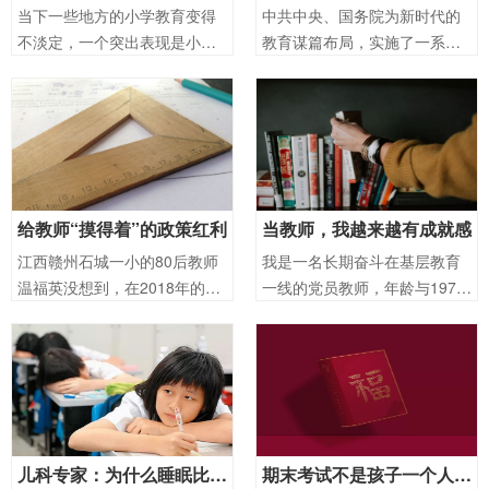
当下一些地方的小学教育变得
中共中央、国务院为新时代的
不淡定，一个突出表现是小学
教育谋篇布局，实施了一系列
生没有课外生活，业余时间几
战略举措。一是重视教师队伍
乎被安排得满满当当：在学校
建设。教育部等五部门印发
上课五天，“家庭作业”往往要做
《教师教育振兴行动计划
到晚上九点，想做点自己的
（2018—2022年）》，深化师
事，已经没有力气了。有些小
德师风建设，实施师范生公费
学，组织的活动多
教育制度，将教育
给教师“摸得着”的政策红利
当教师，我越来越有成就感
江西赣州石城一小的80后教师
我是一名长期奋斗在基层教育
温福英没想到，在2018年的职
一线的党员教师，年龄与1978
称评聘工作中，她因省级学科
年12月召开的具有划时代意义
带头人及骨干教师身份，被优
的十一届三中全会历史相仿。
先推荐到市里参加高级职称岗
40年来，湖南省平江县由贫困
位评聘。“要是搁在原来，又是
到2018年顺利脱贫摘帽，这一
论资排辈又是评选打分，年轻
过程发生的沧桑巨变，我感受
的优秀教师
最为真
儿科专家：为什么睡眠比择校更重要？
期末考试不是孩子一个人的事，家长决不能置身事外！