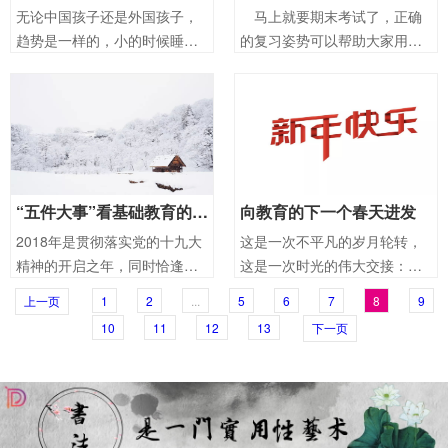
无论中国孩子还是外国孩子，
马上就要期末考试了，正确
趋势是一样的，小的时候睡眠
的复习姿势可以帮助大家用更
时间长，随着年龄增长，睡眠
少的时间解决更多的问题，家
逐渐减少。 我们可以发现，瑞
长的配合在复习阶段也起着不
士孩子睡眠时间这条线是很平
可忽视的作用。期末考试其实
和的。但在中国孩子身上，这
也考验着家长和孩子的配合，
条曲线就有一个非常明显的陡
一起来看看你们的默契有没有
坡：它出现在孩
达标吧！
“五件大事”看基础教育的改革风向
向教育的下一个春天进发
2018年是贯彻落实党的十九大
这是一次不平凡的岁月轮转，
精神的开启之年，同时恰逢改
这是一次时光的伟大交接：
革开放40周年，是极不平凡的
2018年，改革开放40周年；
上一页
1
2
...
5
6
7
8
9
一年。对于基础教育界而言，
2019年，新中国成立70周年。
10
11
12
13
下一页
不平凡集中体现在这一年之内
两个必定会在历史的时间轴上
出台的四份重要文件和一个重
被重点标注的年份，接踵而
要讲话。
至。