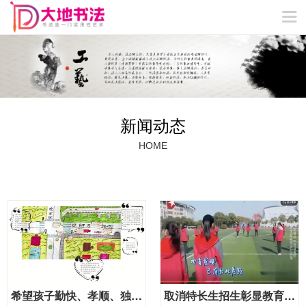
VIP特色教学
冬/夏令营
网站首页
关于我们
精品课程
教学成果
教师团队
新闻动态
联系我们
新闻动态
HOME
希望孩子勤快、孝顺、独立、自信？那一定不能忘了这项教育
取消特长生招生彰显教育公平