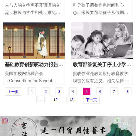
人与人的交往离不开话语的交
引导孩子调整作息时间和心
流，校长与学生相处，难免也
态。家长要帮助孩子从假期愉
要说上几句。在学校有仪式感
悦轻松的氛围中脱离出来，避
的活动中，校长讲话也是常有
免情绪和心理上过分沉浸于寒
的事儿。 私下面聊，来得自
假、春节中而迟迟不能适应正
由，校长们大多能走进学生心
常的学习轨道。要开始调整孩
坎里，但在正式场合，校长有
子的作息时间，调节情绪，收
时候就会有点“架
住孩子“疯玩”的心。
基础教育创新驱动力报告聚焦新技术如何推动教学变革
教育部答复关于停止小学老师用手机微信和QQ对学生及家长布置和提交作业的提案
美国学校网络联合会
批改作业是教师履行教育教学
（Consortium for School
职责的应有之义。相关法律法
Networking，以下简
规对此做了明确规定。《教师
上一页
1
2
3
4
5
6
7
8
称“CoSN”）是一家面向教育技
法》第七条规定，教师享有指
...
12
13
下一页
术领导者并致力于教育变革的
导学生的学习和发展，评定学
专业协会，是美国新媒体联盟
生的品行和学业成绩的权利；
《地平线报告》基础教育版
第八条规定，教师应当履行教
师聘约，完成教育教