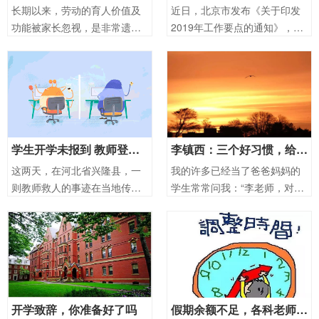
长期以来，劳动的育人价值及
近日，北京市发布《关于印发
功能被家长忽视，是非常遗憾
2019年工作要点的通知》，在
的。 曾有行家言：一
一些教育难点上提出一系列重
个人的劳动素养在成长和生活
磅举措。引起普遍关注的举措
中都有极其重要的地位。就像
主要有两点：一是“完善义务教
一个人的书卷气无法掩饰，一
育入学规则，取消特长生招
个人的劳动素养甚至可一目了
生，全部名额用于派位”；二
然。
是“从今年开始
学生开学未报到 教师登门救四人 | 身边的感动
李镇西：三个好习惯，给年轻父母的家庭教育小建议
这两天，在河北省兴隆县，一
我的许多已经当了爸爸妈妈的
则教师救人的事迹在当地传
学生常常问我：“李老师，对我
开，成为料峭春寒里温暖人心
们教育孩子，您有什么好的建
的故事。 2月25日，是当地中
议吗？”我总是说：“让孩子勤健
小学新学期开学的日子。已到
身、有礼貌、多读书，有了这
新春正月廿一，但地处燕山的
三个伴随一生的习惯，你的孩
河北兴隆，天气仍然寒冷。
子一定会成为幸福的人。”
开学致辞，你准备好了吗
假期余额不足，各科老师支招帮孩子收收心